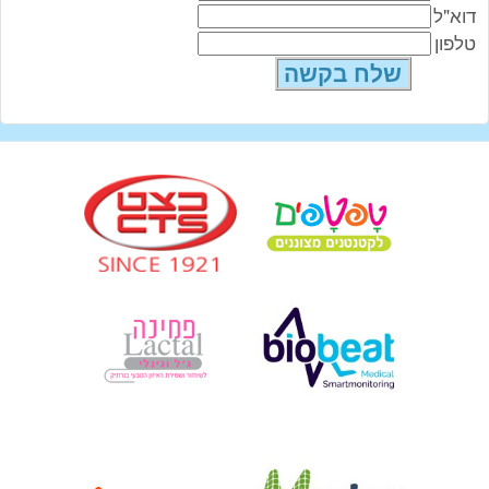
דוא"ל
טלפון