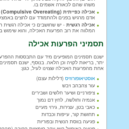
משהו שהם לכאורה אשמים בו.
-
אכילה כפייתית (Compulsive Overeating)
אדם מרגיש בפנים ולהתמודד עם לחצים באמצעות
- יש שחושבים כי אכילה רגשית ה
אכילה רגשית
המלווה את רוב הפרעות האכילה, והוא שימוש ב
תסמיני הפרעות אכילה
ישנם תסמינים המופיעים מיד עם התבססות ההפרעה,
יתר, בריאות לקויה וכן הלאה. בנוסף, ישנם תסמינ
אחת מהפרעות האכילה שצוינו לעיל, כגון:
אוסטיאופורוזיס
(דלילות עצם)
עור צהבהב ויבש
ציפורניים ושיער חלשים ושבירים
אנמיה וחולשה, לחץ דם נמוך
כאבי בטן, עצירות, גירוי מעיים
תחושת קור, עייפות וכבדות
פגיעה בווסת הנשית ובפוריות
פגיעה באימייל השן עקב חומציות הקיבה (מההק