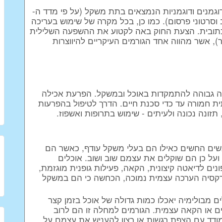
גמנים ודוגמניות הנמצאים בתת משקל (על פי מדד ה-
וב וסרטוני פרסום). כמו כן, בכל מקרה של שימוש בעריכה
 כתובית. הצעת החוק באה לקטוע את ההשפעה השלילית
, אשר מהווה אחד הגורמים העיקריים להיווצרות
ה גבוהה להתמקדות באוכל ובמשקל. הפרעת אכילה
ת חמורה עד כדי סכנת חיים. הדרך לטיפול בהפרעות
 תזונה נכונה ולעיתים - שימוש בתרופות ואשפוז.
שים החשים כאילו הם בעלי משקל עודף, כאשר הם
על כן הם שוקלים את עצמם שוב ושוב. אוכלים
ונים לדיאטה קיצונית, הקאה, פעילות גופנית מוגזמת,
רקסיה הערכה עצמית נמוכה, הכחשה כי הם במשקל
ם מבולימיה יאכלו כמות גדולה של אוכל בזמן קצר
ים או הקאה עצמית. הגורמים למחלה זו הם לרוב
תמודד עם הצפת רגשות או רצון להעניש את עצמם על