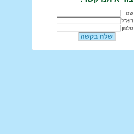
שם
דוא"ל
טלפון