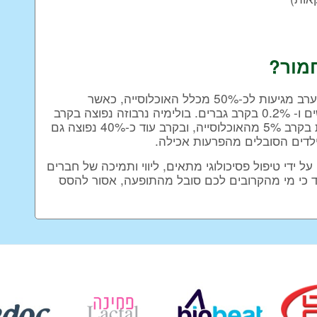
מור?
על פי הנתונים, שכיחות הפרעות אכילה בארצות המערב מגיעות לכ-50% מכלל האוכלוסייה, כאשר
השכיחות של אנורקסיה נרבוזה הינה 1.2% בקרב נשים ו- 0.2% בקרב גברים. בולימיה נרבוזה נפוצה בקרב
4% מהגברים והנשים ושאר הפרעות האכילה נפוצות בקרב 5% מהאוכלוסייה, ובקרב עוד כ-40% נפוצה גם
ל ידי טיפול פסיכולוגי מתאים, ליווי ותמיכה של חברים
שד כי מי מהקרובים לכם סובל מהתופעה, אסור להסס