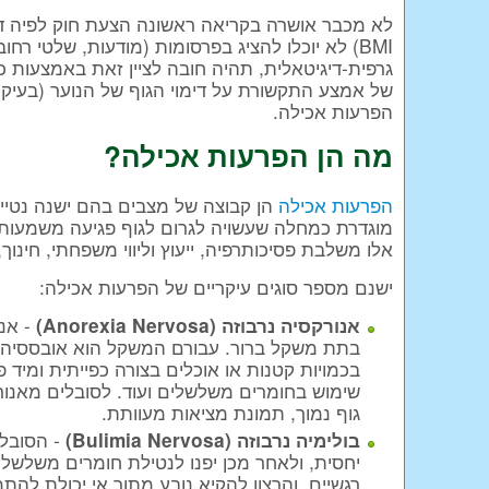
לא מכבר אושרה בקריאה ראשונה הצעת חוק לפיה דו
BMI) לא יוכלו להציג בפרסומות (מודעות, שלטי רח
גרפית-דיגיטאלית, תהיה חובה לציין זאת באמצעות
של אמצע התקשורת על דימוי הגוף של הנוער (בעיקר)
הפרעות אכילה.
מה הן הפרעות אכילה?
הפרעות אכילה
הן קבוצה של מצבים בהם ישנה נטיי
מוגדרת כמחלה שעשויה לגרום לגוף פגיעה משמעותי
אלו משלבת פסיכותרפיה, ייעוץ וליווי משפחתי, חינוך,
ישנם מספר סוגים עיקריים של הפרעות אכילה:
- אנ
אנורקסיה נרבוזה (Anorexia Nervosa)
בתת משקל ברור. עבורם המשקל הוא אובססיה ו
בכמויות קטנות או אוכלים בצורה כפייתית ומיד פ
שימוש בחומרים משלשלים ועוד. לסובלים מאנו
גוף נמוך, תמונת מציאות מעוותת.
- הסובלי
בולימיה נרבוזה (Bulimia Nervosa)
יחסית, ולאחר מכן יפנו לנטילת חומרים משלשל
רגשיים, והרצון להקיא נובע מתוך אי יכולת לה