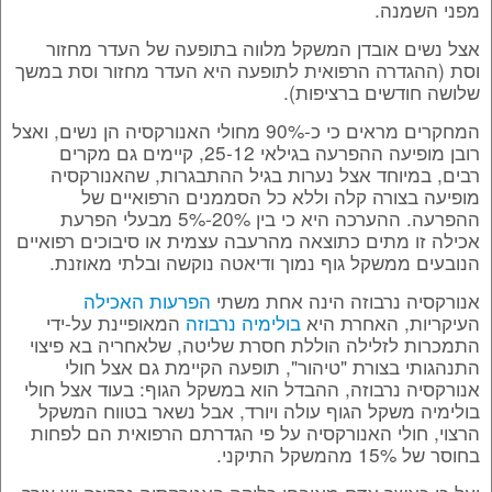
מפני השמנה.
אצל נשים אובדן המשקל מלווה בתופעה של העדר מחזור
וסת (ההגדרה הרפואית לתופעה היא העדר מחזור וסת במשך
שלושה חודשים ברציפות).
המחקרים מראים כי כ-90% מחולי האנורקסיה הן נשים, ואצל
רובן מופיעה ההפרעה בגילאי 25-12, קיימים גם מקרים
רבים, במיוחד אצל נערות בגיל ההתבגרות, שהאנורקסיה
מופיעה בצורה קלה וללא כל הסממנים הרפואיים של
ההפרעה. ההערכה היא כי בין 20%-5% מבעלי הפרעת
אכילה זו מתים כתוצאה מהרעבה עצמית או סיבוכים רפואיים
הנובעים ממשקל גוף נמוך ודיאטה נוקשה ובלתי מאוזנת.
אנורקסיה נרבוזה הינה אחת משתי
הפרעות האכילה
העיקריות, האחרת היא
בולימיה נרבוזה
המאופיינת על-ידי
התמכרות לזלילה הוללת חסרת שליטה, שלאחריה בא פיצוי
התנהגותי בצורת "טיהור", תופעה הקיימת גם אצל חולי
אנורקסיה נרבוזה, ההבדל הוא במשקל הגוף: בעוד אצל חולי
בולימיה משקל הגוף עולה ויורד, אבל נשאר בטווח המשקל
הרצוי, חולי האנורקסיה על פי הגדרתם הרפואית הם לפחות
בחוסר של 15% מהמשקל התיקני.