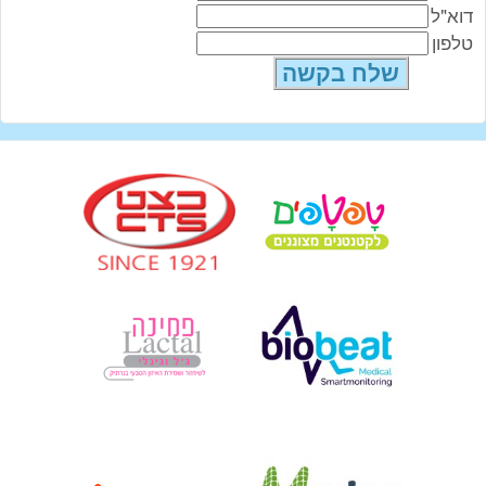
דוא"ל
טלפון