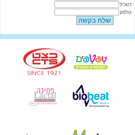
דוא"ל
טלפון