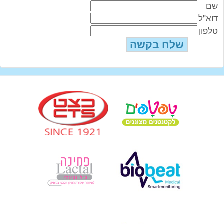
שם
דוא"ל
טלפון