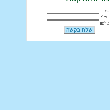
שם
דוא"ל
טלפון