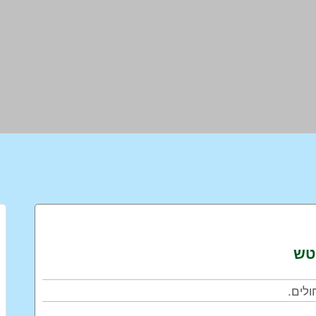
טש
ולים
.