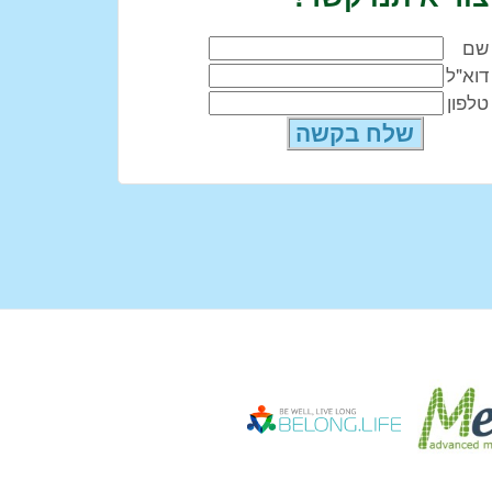
שם
דוא"ל
טלפון