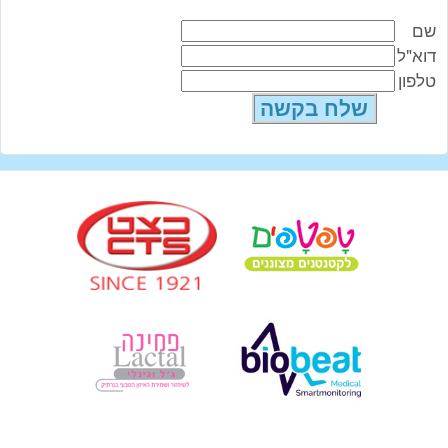
שם
דוא"ל
טלפון