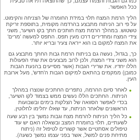
כמו גם הגבות והצמח עצמם, כך שהתוצאה תיראה טבעית
ככל האפשר.
הליך הרמת המצח תלוי במידת החומרה של הצניחה והקימוט.
על פי רוב הניתוח מתבצע בהרדמה מקומית, בתוספת זריקת
טשטוש. במהלך הרמת מצח חותכים חתך בקו השיער, משני
צידי המצח ומחדירים דרכו מעין תפס. התפס למעשה 'מרים'
את המצח למקום בו הוא ייראה צעיר ובריא יותר.
כך, בגדול, נעשה גם בניתוח הרמת גבות החתך מתבצע גם
הוא משני צידי המצח, ולכן לרוב מבצעים את שתי הפעולות
הללו יחדיו. את שרירי הגבות (אשר מסייעים בהנעת הגבות
כמובן) ממקמים בהתאם למיקום הגבות ה'חדש', מעל ארובת
העין.
לאחר סיום ההרמה, נתפרים החתכים שנוצרו במהלך
הניתוח. החתכים הללו נעשים ממש בצמוד לקו השיער,
בכדי לאפשר הסוואה של הצלקות בימים ובשבועות
הראשונים שלאחר הניתוח, עד שאלו יחלימו לחלוטין.
כל הליך הניתוח להרמת מצח וגבות נמשך בין רבע שעה
לשעתיים, תלוי בחומרת המצב ובשאלה האם יש עוד
טיפולים אסתטיים אשר קשורים לטיפול זה (ניתוח
מתיחת פנים למשל, אשר בפני עצמו נמשך כשעה).