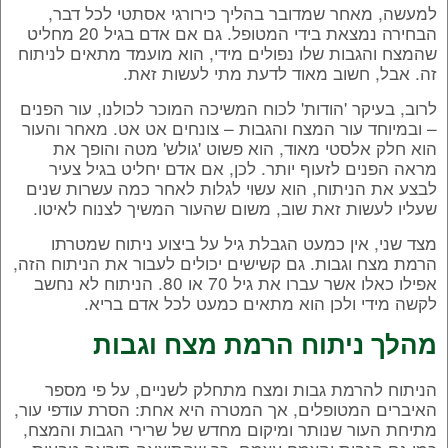
למעשה, מאחר שמדובר בהליך כירורגי אסתטי לכל דבר,
הבחירה נמצאת בידי המטופל. גם אם אדם בגיל 20 מחליט
שהמצח והגבות שלו נפולים מידי, הוא מועמד מתאים לניתוח
זה. אבל, חשוב מאוד לדעת מתי לעשות זאת.
לרוב, בעיקר 'הודות' לכוח המשיכה המוכר לכולנו, עור הפנים
– ובמיוחד עור המצח והגבות – צונחים אט אט. מאחר והעור
הוא חלק אלסטי מאוד, הוא פשוט 'גולש' מטה והופך את
מראה הפנים לזעוף יותר. לכן, אם אדם יחליט בגיל צעיר
לבצע את הניתוח, הוא עשוי לגלות לאחר כמה עשרות שנים
שעליו לעשות זאת שוב, משום שהעור המשיך לצנוח לאיטו.
מצד שני, אין כמעט הגבלת גיל על ביצוע ניתוח שמטרתו
הרמת מצח וגבות. גם קשישים יכולים לעבור את הניתוח הזה,
אפילו כאלו אשר עברו את גיל 70 או 80. הניתוח לא נחשב
לקשה מידי ולכן הוא מתאים כמעט לכל אדם בריא.
מהלך ניתוח הרמת מצח וגבות
הניתוח להרמת גבות ומצח מתחלק לשניים, על פי מספר
האיברים המטופלים, אך המטרה היא אחת: הסרת עודפי עור,
מתיחת העור שנותר ומיקום מחדש של שרירי הגבות והמצח,