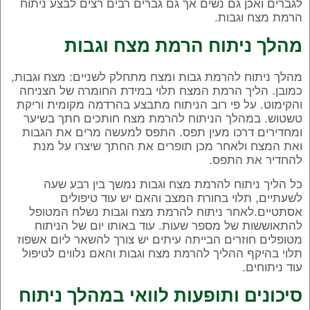
לגברים ואכן גם נשים אך גם גברים רבים רצים לבצע ניתוח
הרמת מצח וגבות.
מהלך ניתוח הרמת מצח וגבות
מהלך ניתוח להרמת גבות ומצח מתחלק לשניים: מצח וגבות,
כמובן. הליך הרמת המצח תלוי במידת החומרה של הצניחה
והקימוט. על פי רוב הניתוח מתבצע בהרדמה מקומית וריקת
טשטוש. במהלך הניתוח להרמת מצח חותכים חתך בשיער
ומחדירים דרכו מעין תפס. התפס למעשה מרים את הגבות
ואת המצח ולאחר מכן תופרים את החתך שיצרו על מנת
להחדיר את התפס.
כל הליך ניתוח להרמת מצח וגבות נמשך בין רבע שעה
לשעתיים, תלוי בחורת המצב והאם יש עוד טיפולים
אסתטיים.לאחר ניתוח להרמת מצח וגבות נשלח המטופל
להתאוששות של מספר שעות. עוד באותו יום של הניתוח
מטופלים חוזרים הבייתה עיתים יש צורך להשאר ליום אשפוז
תלוי בהיקף ההליך להרמת מצח וגבות והאם נלווים לטיפול
עוד ניתוחים.
סיכונים ותופעות לוואי במהלך ניתוח