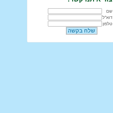
שם
דוא"ל
טלפון