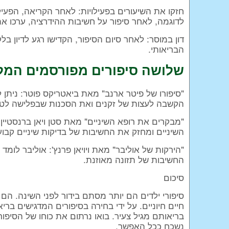
חזקו את השיעורים בפעילויות: לאחר הקריאה, הפעיל
לדוגמה, לאחר סיפור על חשיבות ההידרציה, ערכו א
דון במוסר: לאחר סיום הסיפור, הקדישו רגע לדיון ב
הבריאותי.
שלושה סיפורים מפורסמים המל
"סיפורו של פיטר ארנב" מאת ביאטריקס פוטר: ניתן
הקשבה לעצות של זקנים ואת הסכנות שבפלישה לטרי
"מבקרים את רופא השיניים" מאת סטן ויאן ברנסטיין
השיניים ומחזק את החשיבות של בדיקות שיניים קבוע
"הירקות של אוליבר" מאת ויויאן פרנץ': אוליבר לומ
החשיבות של תזונה מאוזנת.
סיכום
סיפורי ילדים הם יותר מסתם בידור לפני השינה. הם
חיים חיוניים. על ידי בחירה בסיפורים המדגישים בריא
בריאותם מגיל צעיר. בואו נרתום את כוחו של הסיפו
נשכח ככל האפשר.