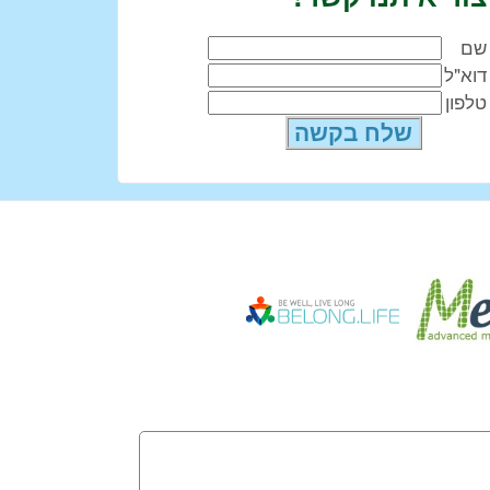
שם
דוא"ל
טלפון