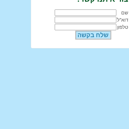
שם
דוא"ל
טלפון