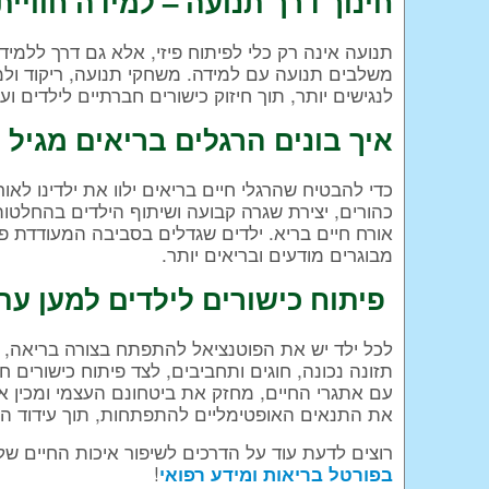
חינוך דרך תנועה – למידה חוויית
תנועה אינה רק כלי לפיתוח פיזי, אלא גם דרך ללמידה
משלבים תנועה עם למידה. משחקי תנועה, ריקוד ול
לנגישים יותר, תוך חיזוק כישורים חברתיים לילדים וע
איך בונים הרגלים בריאים מגיל 
כדי להבטיח שהרגלי חיים בריאים ילוו את ילדינו לאו
כהורים, יצירת שגרה קבועה ושיתוף הילדים בהחלטות 
אורח חיים בריא. ילדים שגדלים בסביבה המעודדת פעי
מבוגרים מודעים ובריאים יותר.
פיתוח כישורים לילדים למען עתי
לכל ילד יש את הפוטנציאל להתפתח בצורה בריאה, מ
תזונה נכונה, חוגים ותחביבים, לצד פיתוח כישורים 
עם אתגרי החיים, מחזק את ביטחונם העצמי ומכין א
את התנאים האופטימליים להתפתחות, תוך עידוד הרג
רוצים לדעת עוד על הדרכים לשיפור איכות החיים של 
!
בפורטל בריאות ומידע רפואי