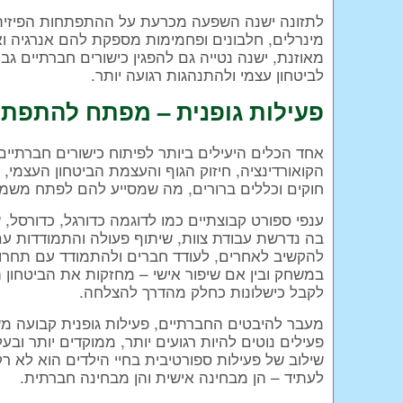
לתזונה ישנה השפעה מכרעת על ההתפתחות הפיזית וכ
מינרלים, חלבונים ופחמימות מספקת להם אנרגיה וא
מאוזנת, ישנה נטייה גם להפגין כישורים חברתיים 
לביטחון עצמי ולהתנהגות רגועה יותר.
פעילות גופנית – מפתח להתפת
אחד הכלים היעילים ביותר לפיתוח כישורים חברתיים 
הקואורדינציה, חיזוק הגוף והעצמת הביטחון העצמי
חוקים וכללים ברורים, מה שמסייע להם לפתח משמ
ענפי ספורט קבוצתיים כמו לדוגמה כדורגל, כדורסל, 
בה נדרשת עבודת צוות, שיתוף פעולה והתמודדות ע
להקשיב לאחרים, לעודד חברים ולהתמודד עם תחרות 
במשחק ובין אם שיפור אישי – מחזקות את הביטחו
לקבל כישלונות כחלק מהדרך להצלחה.
מעבר להיבטים החברתיים, פעילות גופנית קבועה 
פעילים נוטים להיות רגועים יותר, ממוקדים יותר ובעל
שילוב של פעילות ספורטיבית בחיי הילדים הוא לא ר
לעתיד – הן מבחינה אישית והן מבחינה חברתית.