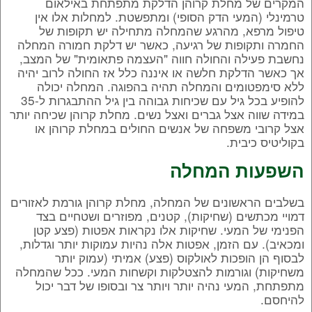
המקרים של מחלת קרוהן הדלקת מתפתחת באילאום
טרמינלי (המעי הדק הסופי) ומתפשטת. למחלות אלו אין
טיפול מרפא, מהרגע שהמחלה מתחילה יש תקופות של
החמרה ותקופות של רגיעה, כאשר יש דלקת חמורה המחלה
נחשבת פעילה והחולה חווה "העצמה פתאומית" של המצב,
אך כאשר הדלקת חלשה או איננה כלל אז החולה לרוב יהיה
ללא סימפטומים והמחלה תהיה בהפוגה. המחלה יכולה
להופיע בכל גיל עם שכיחות גבוהה בין גיל ההתבגרות ל-35
במידה שווה אצל גברים ואצל נשים. מחלת קרוהן שכיחה יותר
אצל קרובי משפחה של אנשים החולים במחלת קרוהן או
בקוליטיס כיבית.
השפעות המחלה
בשלבים הראשונים של המחלה, מחלת קרוהן גורמת לאזורים
דמויי מכתשים (שחיקות), קטנים, מפוזרים ושטחיים בצד
הפנימי של המעי. שחיקות אלו נקראות אפטות (פצע קטן
ומכאיב). עם הזמן, אפטות אלה נהיות עמוקות יותר וגדלות,
לבסוף הן הופכות לאולקוס (פצע) אמיתי (עמוק יותר
משחיקות) וגורמות להצטלקות וקשחות המעי. ככל שהמחלה
מתפתחת, המעי נהיה יותר ויותר צר ובסופו של דבר יכול
להיחסם.