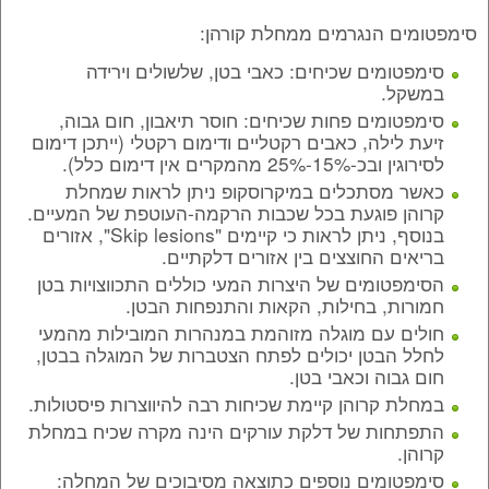
סימפטומים הנגרמים ממחלת קורהן:
סימפטומים שכיחים: כאבי בטן, שלשולים וירידה
במשקל.
סימפטומים פחות שכיחים: חוסר תיאבון, חום גבוה,
זיעת לילה, כאבים רקטליים ודימום רקטלי (ייתכן דימום
לסירוגין ובכ-15%-25% מהמקרים אין דימום כלל).
כאשר מסתכלים במיקרוסקופ ניתן לראות שמחלת
קרוהן פוגעת בכל שכבות הרקמה-העוטפת של המעיים.
בנוסף, ניתן לראות כי קיימים "Skip lesions", אזורים
בריאים החוצצים בין אזורים דלקתיים.
הסימפטומים של היצרות המעי כוללים התכווצויות בטן
חמורות, בחילות, הקאות והתנפחות הבטן.
חולים עם מוגלה מזוהמת במנהרות המובילות מהמעי
לחלל הבטן יכולים לפתח הצטברות של המוגלה בבטן,
חום גבוה וכאבי בטן.
במחלת קרוהן קיימת שכיחות רבה להיווצרות פיסטולות.
התפתחות של דלקת עורקים הינה מקרה שכיח במחלת
קרוהן.
סימפטומים נוספים כתוצאה מסיבוכים של המחלה: