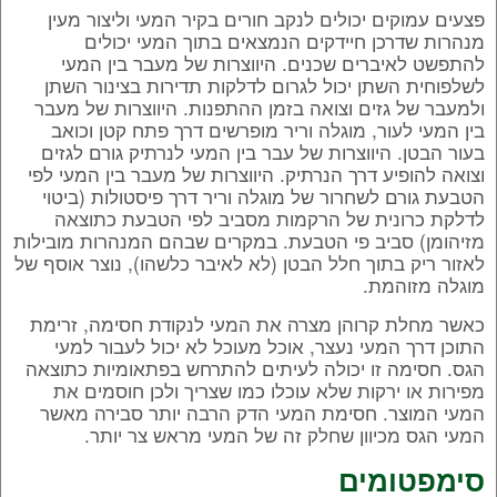
פצעים עמוקים יכולים לנקב חורים בקיר המעי וליצור מעין
מנהרות שדרכן חיידקים הנמצאים בתוך המעי יכולים
להתפשט לאיברים שכנים. היווצרות של מעבר בין המעי
לשלפוחית השתן יכול לגרום לדלקות תדירות בצינור השתן
ולמעבר של גזים וצואה בזמן ההתפנות. היווצרות של מעבר
בין המעי לעור, מוגלה וריר מופרשים דרך פתח קטן וכואב
בעור הבטן. היווצרות של עבר בין המעי לנרתיק גורם לגזים
וצואה להופיע דרך הנרתיק. היווצרות של מעבר בין המעי לפי
הטבעת גורם לשחרור של מוגלה וריר דרך פיסטולות (ביטוי
לדלקת כרונית של הרקמות מסביב לפי הטבעת כתוצאה
מזיהומן) סביב פי הטבעת. במקרים שבהם המנהרות מובילות
לאזור ריק בתוך חלל הבטן (לא לאיבר כלשהו), נוצר אוסף של
מוגלה מזוהמת.
כאשר מחלת קרוהן מצרה את המעי לנקודת חסימה, זרימת
התוכן דרך המעי נעצר, אוכל מעוכל לא יכול לעבור למעי
הגס. חסימה זו יכולה לעיתים להתרחש בפתאומיות כתוצאה
מפירות או ירקות שלא עוכלו כמו שצריך ולכן חוסמים את
המעי המוצר. חסימת המעי הדק הרבה יותר סבירה מאשר
המעי הגס מכיוון שחלק זה של המעי מראש צר יותר.
סימפטומים