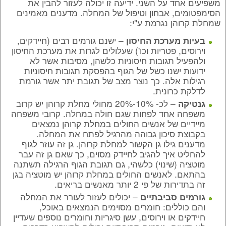
משפיעים אחד על השני. ידיעה זו יכולה לעזור להבין את
הסימפטומים, אבחון וטיפול של המחלה. מדענים מאמינים
שמחלת קרוהן נגרמת ע"י:
– ישנם גורמים רבים (חיידקים,
בעיות מערכת החיסון
וירוסים, פטריות וכו') שעלולים לגרות את מערכת החיסון
ולהפעיל תגובות חיסוניות כלשהן, מסיבות אשר לא
ידועות ישנו כשל של הגוף בהפסקת תגובות חיסוניות
רגילות אלה. כך נוצר מצב של תגובת יתר אשר גורמת
לדלקת כרונית.
– לכ- 10%-20% מחולי מחלת קרוהן יש קרוב
גנטיקה
משפחה אחד לפחות שגם חולה במחלה. קרובי משפחה
מיידיים של אנשים החולים במחלת קרוהן נמצאים
בקבוצת סיכון גבוהה מהרגיל לפתח את המחלה.
מדענים גילו גן הקשור למחלת קרוהן. גן זה עוזר לגוף
להחליט איך להגיב לחיידק מסוים, כך שאם גן זה עבר
מוטציה (שינוי) כלשהי, גם תגובת הגוף הרגילה תשתנה
בהתאם. לאנשים החולים במחלת קרוהן יש מוטציה בגן
זה בתדירות של פי 2 יותר מאנשים בריאים.
– יכולים לעזור לעורר את המחלה
גורמים סביבתיים
והם כוללים: חומרים מסוימים הנמצאים באוכל,
חיידקים או וירוסים, עשן סיגריות וחומרים נוספים שעדיין