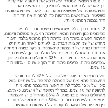
1.
: המטרה היא לדכא את התגובה הדלקתית
טיפול רפואי
וכך לאפשר לרקמות המעי להחלים, דבר המעלים את
הסימפטומים של שלשולים וכאבי בטן. לאחר שהסימפטומים
בשליטה, משתמשים בתרופות כדי להפחית את תדירות
ה"העצמות הפתאומיות".
2.
: בדרך כלל משתמשים בשיטה זו כדי לטפל
ניתוח
בסיבוכים כגון היצרות המעי, חסימת המעי, פיסטולות ודימום.
הניתוח הפשוט ביותר הינו כריתת חלק מהמעי בלבד וחיבור
מחדש של שני הקצוות הבריאים. לעיתים לאחר הניתוח יש
תדירות גבוהה של העצמות פתאומיות, בעיקר בצורה המחקה
את תבנית המחלה המקורית של מחלת קרוהן, לעיתים בצד
אחד או בשני צדי החיבור. כ- 33% מהחולים במחלת קרוהן
שצריכים ניתוח, צריכים ניתוח חוזר תוך 5 שנים ו- 66% תוך
15 שנים.
חולה הנמצא בהפוגה בעל סיכוי של 42% להיות חופשי
מהעצמה פתאומית של המחלה לתקופה של שנתיים ובעל
סיכוי של 12% בלבד להיות חופשי מהעצמה פתאומית
לתקופה של 10 שנים. במהלך תקופה של 4 שנים, כ- 25%
מהחולים נשארים בהפוגה, ל- 25% מהחולים יש העצמות
פתאומיות לעיתים תכופות ו- 50% חווים מסלול של תנודות
בין תקופות של הפוגה לתקופות של העצמות פתאומיות.