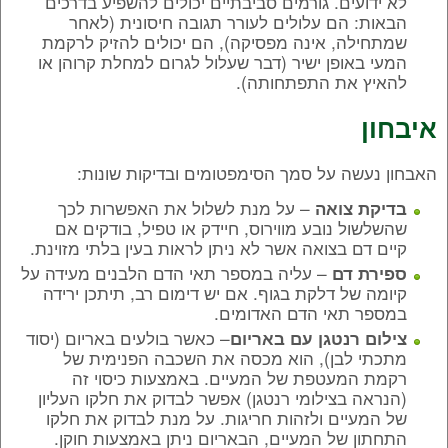
לא ידועים. גורמים סביבתיים יכולים להשפיע בדרכים
הבאות: הם עלולים לעורר תגובה חיסונית (לאחר
שמתחילה, אינה מפסיקה), הם יכולים להזיק לרקמת
המעי באופן ישיר (דבר שעלול לגרום למחלת קרוהן או
להאיץ את התפתחותה).
איבחון
האבחון נעשה על סמך הסימפטומים ובדיקות שונות:
– על מנת לשלול את האפשרות לכך
בדיקת צואה
שהשלשול נובע מווירוס, חיידק או טפיל, בודקים אם
קיים דם בצואה אשר לא ניתן לראות בעין בלתי מזוינת.
– עליה במספר תאי הדם הלבנים מעידה על
ספירת דם
קיומה של דלקת בגוף. אם יש דימום רב, תיתכן ירידה
במספר תאי הדם האדומים.
– כאשר בולעים באריום (יסוד
צילום רנטגן עם באריום
מתכתי לבן), הוא מכסה את השכבה הפנימית של
רקמת המעטפת של המעיים. באמצעות כיסוי זה
(הנראה בצילומי רנטגן) אפשר לבדוק את חלקו העליון
של המעיים ולזהות חריגות. על מנת לבדוק את חלקו
התחתון של המעיים, הבאריום ניתן באמצעות חוקן.