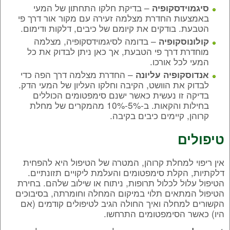
– בדיקת חלקו התחתון של המעי
סיגמוידסקופיה
באמצעות החדרת מצלמה זעירה עם מקור אור דרך פי
הטבעת. בודקים את קיומם של כיבים, דלקות ודימום.
– בדומה לסיגמוידסקופיה, מצלמה
קולונוסקופיה
מוחדרת דרך פי הטבעת, אך כאן ניתן לבדוק את כל
המעי לכל אורכו.
– החדרת מצלמה דרך הפה כדי
אנדוסקופיה עליונה
לבדוק את הוושט, הקיבה וחלקו העליון של המעי הדק.
בדיקה זו נעשית כאשר ישנם סימפטומים הכוללים
בחילות והקאות. ב-5%-10% מהמקרים של מחלת
קרוהן, קיימים כיבים בקיבה.
טיפולים
אין ריפוי למחלת קרוהן, המטרה של הטיפול היא להפחית
דלקתיות, הקלת סימפטומים והעלמת ליקויים תזונתיים.
הטיפול עלול לכלול תרופות, ניתוח או שילוב שלהם. בחירת
הטיפול המתאים תלוי במיקום המחלה וחומרתה, בסיבוכים
הקשורים למחלה ואיך החולה הגיב לטיפולים קודמים (אם
היו) כאשר הסימפטומים התרחשו.