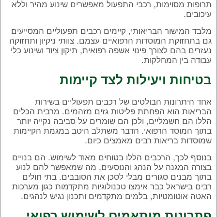
תרופות מסוימות, רכבי התפעול מאפשרים שינוע מהיר וללא
עיכובים.
מלבד המישור הבריאותי, קיימים רכבים תפעוליים המסייעים
גם בתחזוקת המוסדות הרפואיים עצמם. צוותי ניקיון ותחזוקה
נעזרים בהם לצורך פינוי אשפה רפואית, תיקון ציוד ושינוע כלי
עבודה בין המחלקות.
בטיחות ויעילות לצד קיימות
אחד היתרונות הבולטים של רכבים תפעוליים בשירות
הבריאות הוא הפחתת פליטות גזים מזהמים. מרבית הכלים
הללו הם חשמליים, ולכן הם שומרים על סביבה נקייה יותר
בתוך המוסד הרפואי. הדבר משתלב היטב במגמת הקיימות
שמוסדות בריאות רבים מאמצים כיום.
בנוסף לכך, הרכבים הללו בטוחים מאוד לשימוש. הם בנויים
בצורה המגנה על הנהג והנוסעים, מה שמאפשר להם לנוע
בתוך מבנים סגורים מבלי לסכן את הסובבים. בתי חולים
רבים בישראל כבר אימצו טכנולוגיות מתקדמות כגון מערכות
האטה אוטומטיות, בלמים מתקדמים ותכנון נגיש לנהגים.
פתרונות מותאמים לשימוש רפואי