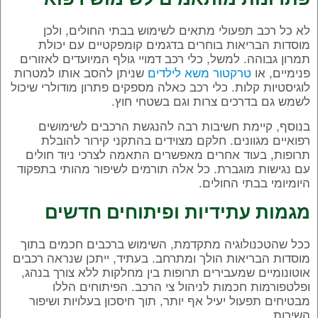
לא כל רכב תפעולי מתאים לשימוש בבתי החולים, ולכן
מוסדות הבריאות בוחרים בדגמים קומפקטיים עם יכולת
תמרון גבוהה. למשל, כלי רכב דמויי גולף המיועדים לאזורים
פנימיים, או
טרקטור משא לילדים
שניתן להסב אותו למטרות
לוגיסטיות קלות. כלי רכב כאלה מספקים פתרון מודולרי שיכול
לשמש גם בדרכים צרות וגם בשטחי חוץ.
בנוסף, קיימת חשיבות רבה להנגשת הרכבים לשימושים
רפואיים מגוונים. חלקם מצוידים בהתקני קירור להובלת
תרופות, בעוד אחרים מאפשרים התאמה לצרכי ניוד חולים
עם נגישות מוגברת. כל אלה תורמים לשיפור מהותי בתפקוד
היומיומי בבתי החולים.
מגמות עתידיות ופיתוחים חדשים
ככל שהטכנולוגיה מתקדמת, השימוש ברכבים חכמים בתוך
מוסדות הבריאות הולך ומתרחב. בעתיד, ייתכן שנראה רכבים
אוטונומיים שמעבירים תרופות בין מחלקות ללא צורך בנהג,
ופלטפורמות חכמות לניהול צי הרכב. הפיתוחים הללו
מבטיחים תפעול יעיל אף יותר, תוך חיסכון בעלויות ושיפור
השירות.