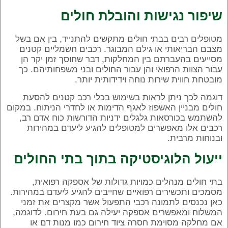
שיפור נגישות והובלת חולים
מטופלים רבים בבתי חולים מתקשים להתנייד, בין אם בשל
מצבם הבריאותי או גילם המבוגר. רכבים חשמליים קטנים
מסייעים בהעברתם בין המחלקות, דבר שחוסך זמן יקר הן
עבור הצוות הרפואי והן עבור החולים ובני משפחותיהם. כך
מובטחת חווית שירות נוחה וידידותית יותר.
דוגמה לכך ניתן לראות בשימוש בכלי רכב קטנים להסעת
חולים מבניין האשפוז לאגף הדימות או לחדרי הניתוח. במקום
להשתמש בכורסאות גלגלים ידניות הדורשות כוח אדם רב,
רכבים אלו מאפשרים למטופלים להגיע ליעדם במהירות
ובנוחות מרבית.
ייעול הלוגיסטיקה בתוך בתי החולים
בתי חולים מנהלים כמויות גדולות של אספקה רפואית,
מסמכים ותכשירים רפואיים שחייבים להגיע ליעדם במהירות.
כאן נכנסים לתמונה רכבי התפעול אשר מקצרים את זמני
המשלוח ומאפשרים אספקה יעילה גם בעת חירום. לדוגמה,
אם מחלקה מסוימת חסרה ציוד חירום כמו מנות דם או