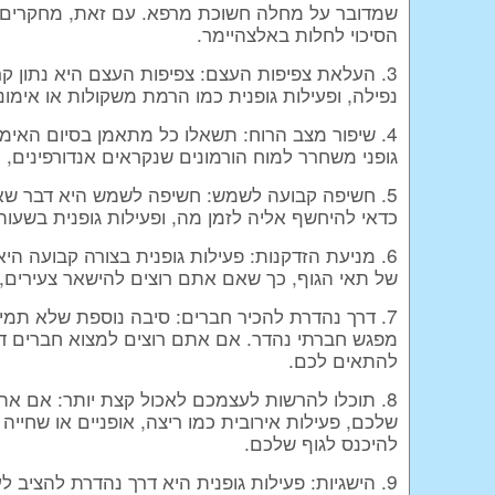
שמדובר על מחלה חשוכת מרפא. עם זאת, מחקרים רב
הסיכוי לחלות באלצהיימר.
3. העלאת צפיפות העצם: צפיפות העצם היא נתון ק
נפילה, ופעילות גופנית כמו הרמת משקולות או אימונ
4. שיפור מצב הרוח: תשאלו כל מתאמן בסיום האימו
גופני משחרר למוח הורמונים שנקראים אנדורפינים,
5. חשיפה קבועה לשמש: חשיפה לשמש היא דבר שאמנם
כדאי להיחשף אליה לזמן מה, ופעילות גופנית בשעות
6. מניעת הזדקנות: פעילות גופנית בצורה קבועה 
של תאי הגוף, כך שאם אתם רוצים להישאר צעירים,
7. דרך נהדרת להכיר חברים: סיבה נוספת שלא תמיד
מפגש חברתי נהדר. אם אתם רוצים למצוא חברים דרך 
להתאים לכם.
8. תוכלו להרשות לעצמכם לאכול קצת יותר: אם את
שלכם, פעילות אירובית כמו ריצה, אופניים או שחייה
להיכנס לגוף שלכם.
9. הישגיות: פעילות גופנית היא דרך נהדרת להציב