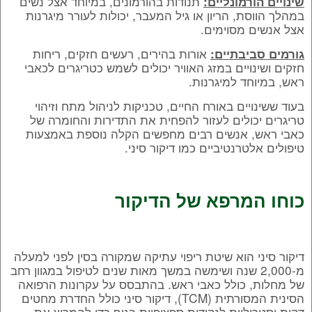
תנודות בהורמונים, במיוחד אצל נשים
שינויים הורמונליים:
במהלך הווסת, הריון או גיל המעבר, יכולות לעורר מיגרנות
אצל אנשים מסוימים.
אורות בהירים, רעשים חזקים, ריחות
גורמים סביבתיים:
חזקים ושינויים במזג האוויר יכולים לשמש כטריגרים לכאבי
ראש, במיוחד למיגרנות.
בעוד ששינויים באורח החיים, טכניקות לניהול מתח וזיהוי
טריגרים יכולים לעזור להפחית את התדירות והחומרה של
כאבי ראש, אנשים רבים מחפשים הקלה נוספת באמצעות
טיפולים אלטרנטיביים כמו דיקור סיני.
כוחו המרפא של הדיקור
דיקור סיני הוא שיטת ריפוי עתיקה שמקורה בסין לפני למעלה
מ-2,000 שנה ושימשה במשך מאות שנים לטיפול במגוון רחב
של מחלות, כולל כאבי ראש. בהתבסס על עקרונות הרפואה
הסינית המסורתית (TCM), דיקור סיני כולל החדרת מחטים
דקות וסטריליות לנקודות ספציפיות בגוף כדי להמריץ את