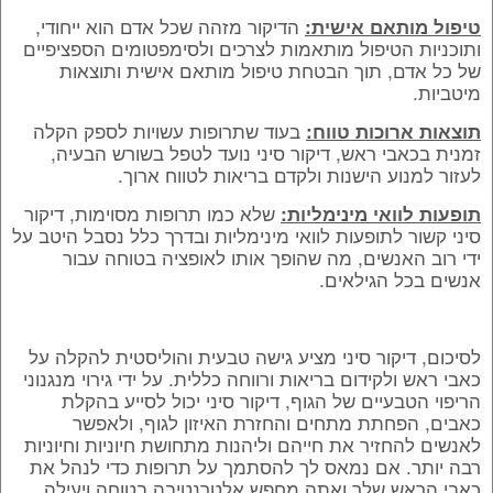
הדיקור מזהה שכל אדם הוא ייחודי,
טיפול מותאם אישית:
ותוכניות הטיפול מותאמות לצרכים ולסימפטומים הספציפיים
של כל אדם, תוך הבטחת טיפול מותאם אישית ותוצאות
מיטביות.
בעוד שתרופות עשויות לספק הקלה
תוצאות ארוכות טווח:
זמנית בכאבי ראש, דיקור סיני נועד לטפל בשורש הבעיה,
לעזור למנוע הישנות ולקדם בריאות לטווח ארוך.
שלא כמו תרופות מסוימות, דיקור
תופעות לוואי מינימליות:
סיני קשור לתופעות לוואי מינימליות ובדרך כלל נסבל היטב על
ידי רוב האנשים, מה שהופך אותו לאופציה בטוחה עבור
אנשים בכל הגילאים.
לסיכום, דיקור סיני מציע גישה טבעית והוליסטית להקלה על
כאבי ראש ולקידום בריאות ורווחה כללית. על ידי גירוי מנגנוני
הריפוי הטבעיים של הגוף, דיקור סיני יכול לסייע בהקלת
כאבים, הפחתת מתחים והחזרת האיזון לגוף, ולאפשר
לאנשים להחזיר את חייהם וליהנות מתחושת חיוניות וחיוניות
רבה יותר. אם נמאס לך להסתמך על תרופות כדי לנהל את
כאבי הראש שלך ואתה מחפש אלטרנטיבה בטוחה ויעילה,