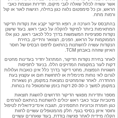
אשר עשויה לכלול שאלה לגבי מיקום, תדירות ועוצמת כאבי
הראש, וכן כל סימפטום נלווה כגון בחילה, רגישות לאור או קול
ורמות מתח.
בהתבסס על הערכה זו, רופא הדיקור יקבע את נקודות הדיקור
המתאימות ביותר למיקוד להקלה על כאבי ראש. בעוד שישנן
נקודות ספציפיות המשמשות בדרך כלל לכאבי ראש, כגון אלו
הממוקמות על הראש, הפנים, הצוואר והידיים, בחירת
הנקודות עשויה להשתנות בהתאם לדפוס הבסיס של חוסר
האיזון שזוהה באבחון TCM.
לאחר בחירת נקודות הדיקור, המתרגל יחדיר בעדינות מחטים
דקות לעור במקומות המדויקים הללו. בניגוד לתפיסות
השגויות הנפוצות, מחטי דיקור בדרך כלל אינן כואבות ועלולות
לגרום לאי נוחות מינימלית או לתחושת חום או עקצוץ בעת
ההחדרה. לאחר שהמחטים נמצאות במקומן, הן נשארות
במקומן למשך כ-20-30 דקות בזמן שהמטופל נח בנוחות.
מספר ותדירות מפגשי הדיקור הדרושים להשגת תוצאות
מיטביות עבור כאבי ראש יכולים להשתנות בהתאם לגורמים
כגון חומרת וכרוניות התסמינים, תגובה אינדיבידואלית לטיפול
וחוסר איזון בסיסי בגוף. חלק מהמטופלים עשויים לחוות
הקלה מיידית לאחר פגישה בודדת, בעוד שאחרים עשויים