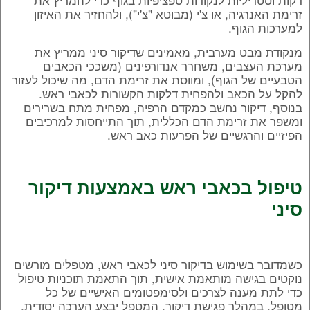
זרימת האנרגיה, או צ'י (מבוטא "צ'י"), ולהחזיר את האיזון
למערכות הגוף.
מנקודת מבט מערבית, מאמינים שדיקור סיני ממריץ את
מערכת העצבים, משחרר אנדורפינים (משככי הכאבים
הטבעיים של הגוף), ומווסת את זרימת הדם, מה שיכול לעזור
להקל על הכאב ולהפחית דלקות הקשורות לכאבי ראש.
בנוסף, דיקור נחשב כמקדם הרפיה, מפחית מתח בשרירים
ומשפר את זרימת הדם הכללית, תוך התייחסות למרכיבים
הפיזיים והרגשיים של הפרעות כאב ראש.
טיפול בכאבי ראש באמצעות דיקור
סיני
כשמדובר בשימוש בדיקור סיני לכאבי ראש, מטפלים מורשים
נוקטים בגישה מותאמת אישית, תוך התאמת תוכניות טיפול
כדי לתת מענה לצרכים ולסימפטומים האישיים של כל
מטופל. במהלך פגישת דיקור, המטפל יבצע הערכה יסודית,