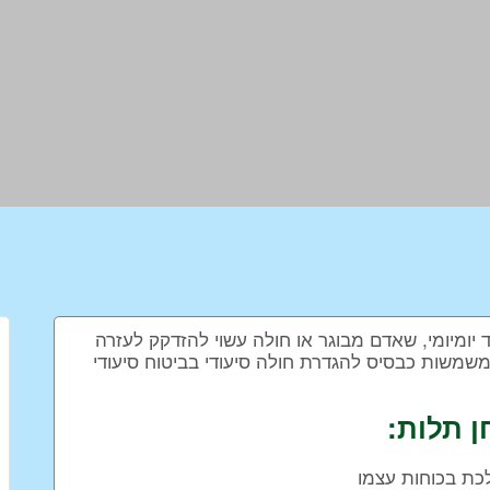
ד יומיומי, שאדם מבוגר או חולה עשוי להזדקק לעזרה
ולות אלו נבדקות במבחן תלות (adl) והן משמשות כבסיס להגדרת חולה סיעודי בביטוח סיעודי
לכת בכוחות עצמו