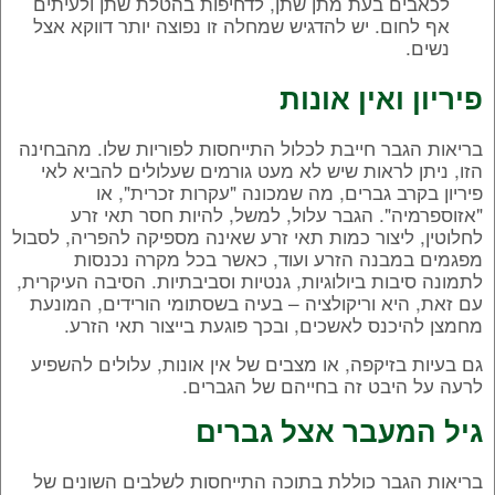
לכאבים בעת מתן שתן, לדחיפות בהטלת שתן ולעיתים
אף לחום. יש להדגיש שמחלה זו נפוצה יותר דווקא אצל
נשים.
פיריון ואין אונות
בריאות הגבר חייבת לכלול התייחסות לפוריות שלו. מהבחינה
הזו, ניתן לראות שיש לא מעט גורמים שעלולים להביא לאי
פיריון בקרב גברים, מה שמכונה "עקרות זכרית", או
"אזוספרמיה". הגבר עלול, למשל, להיות חסר תאי זרע
לחלוטין, ליצור כמות תאי זרע שאינה מספיקה להפריה, לסבול
מפגמים במבנה הזרע ועוד, כאשר בכל מקרה נכנסות
לתמונה סיבות ביולוגיות, גנטיות וסביבתיות. הסיבה העיקרית,
עם זאת, היא וריקולציה – בעיה בשסתומי הורידים, המונעת
מחמצן להיכנס לאשכים, ובכך פוגעת בייצור תאי הזרע.
גם בעיות בזיקפה, או מצבים של אין אונות, עלולים להשפיע
לרעה על היבט זה בחייהם של הגברים.
גיל המעבר אצל גברים
בריאות הגבר כוללת בתוכה התייחסות לשלבים השונים של