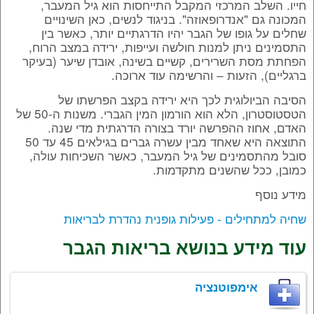
חייו. השלב המרכזי המקבל התייחסות הוא גיל המעבר,
המכונה גם "אנדרופאוזה". בניגוד לנשים, כאן השינויים
שחלים על גופו של הגבר יהיו הדרגתיים יותר, כאשר בין
התסמינים ניתן למנות חולשה ועייפות, ירידה במצב הרוח,
הפחתת מסת השרירים, קשיים בשינה, אובדן שיער (בעיקר
ברגליים), הזעות – והרשימה עוד ארוכה.
הסיבה הביולוגית לכך היא ירידה בקצב הפרשתו של
הטסטוסטרון, הלא הוא הורמון המין הגברי. משנות ה-50 של
האדם, אחוז ההפרשה יורד בצורה הדרגתית מדי שנה.
התוצאה היא שאחד מבין עשרה גברים בגילאים 45 עד 50
סובל מהתסמינים של גיל המעבר, כאשר השכיחות עולה,
כמובן, ככל שהשנים מתקדמות.
מידע נוסף
שחיה למתחילים - פעילות גופנית נהדרת לבריאות
עוד מידע בנושא בריאות הגבר
אימפוטנציה