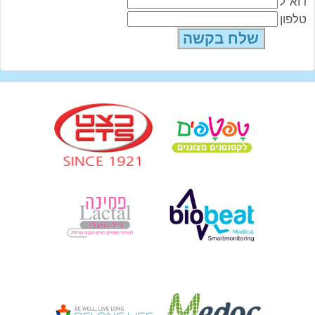
דוא"ל
טלפון