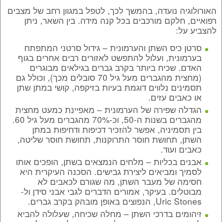
האורולוגיה נועדה, בהמשך לכך, לטפל במגוון רחב של מצבים
רפואיים, חלקם מורכבים בכל קנה מידה. בין השאר, ניתן
להצביע על:
סרטן כיס השתן והערמונית – גידול סרטני המתפתח
בערמונית, ועלול להתפשט לאזורים רבים אחרים בגוף
האדם. שכיח ביותר בקרב גברים בגילאים מבוגרים
(מחצית מהגברים מעל גיל 70 סובלים מכך), וכולל גם
תסמינים נלווים דוגמת בעיות בזיקפה, קושי במתן שתן
או כאבים עזים.
הגדלה שפירה של הערמונית – מאפיינת כמעט מחצית
מהגברים בשנות ה-50, וכ-70% מהגברים מעל גיל 60.
בין תסמיניה, אפשר להזכיר דכיפות ודחיפות במתן
השתן, תחושת חוסר התרוקנות, תחושת חוסר שליטה,
כאבים ועוד.
אבנים בכליות – מלחים הנמצאים בשתן, הופכים אותו
לסמיך ומביאים ליצירת גבישים. הסכנה העיקרית היא
חסימה של מעבר השתן, מה שגורם לכאבים לא
מבוטלים. בעיקר, אמורים הדברים לגבי אבני סידן ול-
Uric Stones, הנפוצים באופן מובהק בקרב גברים.
זיהומים בדרכי השתן – מחלה שכיחה, שעלולה להביא