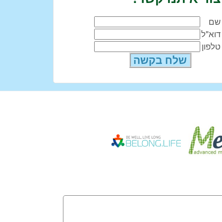
שם
דוא"ל
טלפון