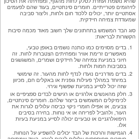
שהיא נושמת ועוזרת לסלק לחות מהגוף, ומפחיתה את הסיכון
לזיהומים פטרייתיים. חומרים סינתטיים, בעוד שהם לפעמים
אסתטיים יותר, יכולים ללכוד חום ולחות, וליצור סביבה
שמעודדת צמיחה חיידקית.
סוג הבד המשמש בתחתונים שלך חשוב מאוד מכמה סיבות
הקשורות לבריאות:
בדים מסוימים כמו כותנה נושמים באופן טבעי,
מאפשרים זרימת אוויר ומפחיתים הצטברות לחות. זה
חיוני במניעת צמיחה של חיידקים ושמרים, המשגשגים
בסביבות חמות ולחות.
בדים מודרניים נועדו לנדף לחות מהעור. זה שימושי
במיוחד במהלך פעילות גופנית או באקלים חם, מכיוון
שזה יכול לסייע במניעת שפשוף וגירוי.
חלק מהאנשים אלרגיים או רגישים לבדים ספציפיים או
לכימיקלים המשמשים בייצור שלהם. חומרים סינתטיים,
צבעים, או אפילו חומרי ניקוי כביסה עלולים לגרות את
העור, ולהוביל לפריחה או אי נוחות. בחירה בסיבים
היפואלרגניים או טבעיים יכולה לסייע במניעת בעיות
אלו.
הגמישות והרכות של הבד יכולים להשפיע על הנוחות.
חומרים מחוספסים עלולים לגרום לגירוי, בעוד שמתיחה