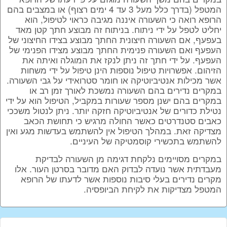
המטפל (בדרך כלל מעל 3 עד 4 ימים רצוף) או במצבים בהם
הרופא רואה כי השעורה איננה מגיבה כראוי לטיפול, הוא
יחליט לטפל על ידי ניתוח. בניתוח זה מבוצע חתך קטן מאד
בעפעף, אם השעורה חיצונית החתך מבוצע בצידו החיצוני של
העפעף ואם השעורה פנימית החתך מבוצע מצידו הפנימי של
העפעף. על ידי חתך זה ניתן לנקז את המוגלה ואיתה את
הזיהום. אפשרויות טיפול נוספות הינן טיפול על ידי משחות
אשר מכילות אנטיביוטיקה או חומר סטרואידי על גבי השעורה.
במקרים נדירים בהם השעורה נמשכת לאורך זמן רב או
במקרים בהם ישנן מספר שעורות במקביל, הטיפול הוא על ידי
נטילת כדורים של אנטיביוטיקה חזקה יותר. ניתן לנטול משככי
כאבים סטנדרטים כאשר החולה מרגיש כי תחושת הכאב
מצדיקה זאת. במהלך הטיפול אין להשתמש בעדשות מגע ואין
להשתמש בתכשירי קוסמטיקה של העיניים.
במקרים מסויימים נלקחת דגימה מן השעורה לבדיקת
מעבדתית אשר נועדה לבדוק האם מדובר בסרטן העור. אלו
מקרים נדירים בעלי סיבות נוספות אשר לדעתו של הרופא
המטפל מצדיקות את לקיחת הביופסיה.