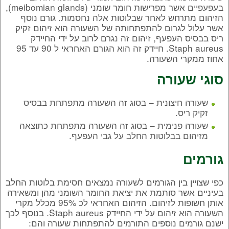
בעפעפיים אשר מפרישות חומר שומני (meibomian glands),
הזיהום מתרחש לאחר שבלוטות אלה נחסמות. גורם נוסף
אשר עלול לגרום להתפתחותה של השעורה הוא זיהום זקיק
ריס בבסיס העפעף, זיהום זה נגרם לרוב על ידי החיידק
Staph aureus. חיידק זה הוא הגורם האחראי ל 90 עד 95
אחוז ממקרי השעורה.
סוגי שעורה
שעורה חיצונית – בסוג זה השעורה מתפתחת בבסיס
זקיק ריס.
שעורה פנימית – בסוג זה השעורה מתפתחת כתוצאה
מזיהום בבלוטות החלב על גבי העפעף.
גורמים
כפי שצויין בין הגורמים לשעורה נמצאים חסימת בלוטות החלב
בעיניים אשר סותמת את יציאת החומר השומני מהן ומשאירה
אותן חשופות לזיהום. הזיהום האחראי לכ 95% מכלל מקרי
השעורה הוא זיהום על ידי החיידק Staph aureus. בנוסף לכך
ישנם גורמים נוספים התורמים להתפתחות שעורה והם: