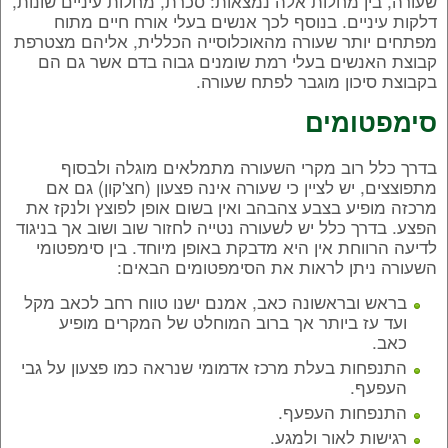
שעורה, בין מחלות אלה נמצאות: סכרת, מחלות עיניים שונות,
דלקות עיניים. בנוסף לכך אנשים בעלי אורח חיים מתוח
מפתחים יותר שעורה מהאוכלוסייה הכללית, אליהם מצטרפת
קבוצת האנשים בעלי רמת שומנים גבוה בדם אשר גם הם
בקבוצת סיכון מוגבר לפתח שעורה.
סימפטומים
בדרך כלל רוב מקרי השעורה מתמלאים מוגלה ולבסוף
מתפוצצים, יש לציין כי שעורה אינה פצעון (חצ'קון) גם אם
מרכזה מופיע בצבע צהבהב ואין בשום אופן לפוצץ ולנקז את
הפצע. בדרך כלל יש לשעורה נטייה לחזור שוב ושוב אך בניגוד
לדיעה הרווחת אין היא מדבקת באופן מיוחד. בין סימפטומי
השעורה ניתן לראות את הסימפטומים הבאים:
בראש ובראשונה כאב, אמנם ישנו טווח רחב לכאב מקל
ועד עז ביותר אך ברוב המוחלט של המקרים מופיע
כאב.
התנפחות בעלת מרכז אדמומי שנראה כמו פצעון על גבי
העפעף.
התנפחות העפעף.
רגישות לאור ולמגע.