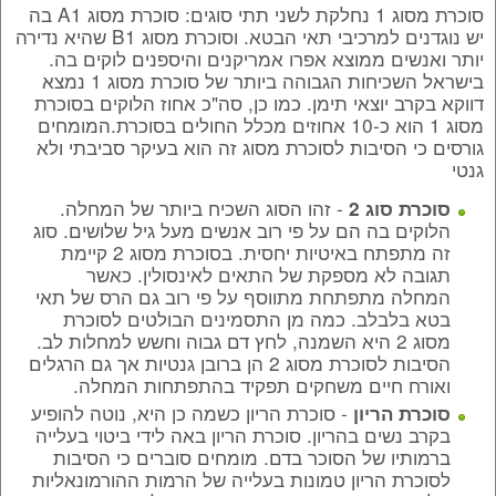
סוכרת מסוג 1 נחלקת לשני תתי סוגים: סוכרת מסוג A1 בה
יש נוגדנים למרכיבי תאי הבטא. וסוכרת מסוג B1 שהיא נדירה
יותר ואנשים ממוצא אפרו אמריקנים והיספנים לוקים בה.
בישראל השכיחות הגבוהה ביותר של סוכרת מסוג 1 נמצא
דווקא בקרב יוצאי תימן. כמו כן, סה"כ אחוז הלוקים בסוכרת
מסוג 1 הוא כ-10 אחוזים מכלל החולים בסוכרת.המומחים
גורסים כי הסיבות לסוכרת מסוג זה הוא בעיקר סביבתי ולא
גנטי
- זהו הסוג השכיח ביותר של המחלה.
סוכרת סוג 2
הלוקים בה הם על פי רוב אנשים מעל גיל שלושים. סוג
זה מתפתח באיטיות יחסית. בסוכרת מסוג 2 קיימת
תגובה לא מספקת של התאים לאינסולין. כאשר
המחלה מתפתחת מתווסף על פי רוב גם הרס של תאי
בטא בלבלב. כמה מן התסמינים הבולטים לסוכרת
מסוג 2 היא השמנה, לחץ דם גבוה וחשש למחלות לב.
הסיבות לסוכרת מסוג 2 הן ברובן גנטיות אך גם הרגלים
ואורח חיים משחקים תפקיד בהתפתחות המחלה.
- סוכרת הריון כשמה כן היא, נוטה להופיע
סוכרת הריון
בקרב נשים בהריון. סוכרת הריון באה לידי ביטוי בעלייה
ברמותיו של הסוכר בדם. מומחים סוברים כי הסיבות
לסוכרת הריון טמונות בעלייה של הרמות ההורמונאליות