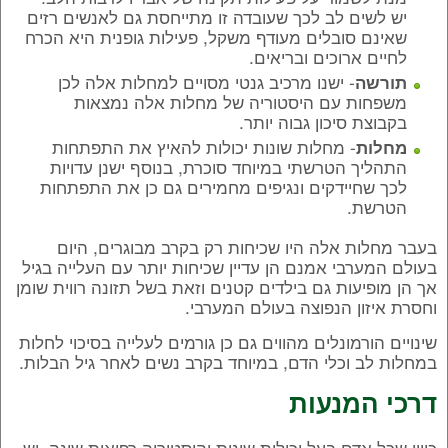
יש לשים לב לכך שעובדה זו מתייחסת גם לאנשים רזים
שאינם סובלים מעודף משקל, פעילות גופנית היא הכרח
לחיים ארוכים ובריאים.
- ישנו מרכיב גנטי מסויים למחלות אלה לכן
תורשה
משפחות עם היסטוריה של מחלות אלה נמצאות
בקבוצת סיכון גבוה יותר.
- מחלות שונות יכולות להאיץ את התפתחות
מחלות
התהליך הטרשתי במיוחד סוכרת, בנוסף ישנן עדויות
לכך שחיידקים ונגיפים מחמירים גם כן את התפתחות
הטרשת.
בעבר מחלות אלה היו שכיחות רק בקרב מבוגרים, היום
בעולם המערבי אמנם הן עדיין שכיחות יותר עם העלייה בגיל
אך הן מופיעות גם בילדים קטנים וזאת בשל תזונה רווית שומן
וחסרת איזון הנפוצה בעולם המערבי.
שינויים הורמונלים מהווים גם כן גורמים לעלייה בסיכוי לחלות
במחלות לב וכלי הדם, במיוחד בקרב נשים לאחר גיל הבלות.
דרכי המנעות
כיוון שכל אדם בעל יכולות שונות והיסטוריה רפואית שונה, יש