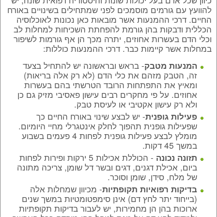
להוועץ עם גורמים מוסמכים לפני שמתחילים בשינויים באורח
החיים. דרכי ההמנעות אשר מובאות כאן נכונות לאוכלוסיה
הכללית ודבקות בהן גורמת להפחתת השכיחות למחלות לב
וכלי הדם בעשרות אחוזים, יתרה מכך הן אף גורמות לשיפור
במחלות אשר קיימות כבר. דרכי ההמנעות כוללות:
- בראש ובראשונה יש להתחיל בצעד
המנעות מטבק
זה, הטבק מזהם את כלי הדם (לא רק אלה בריאות)
ומאיץ את התפתחות הרובד הטרשתי בהם בעשרות
אחוזים. על פי מחקרים רבים עישון פאסיבי מזיק גם כן
ולא רק עישון אקטיבי או לעיסת טבק.
- יש לבצע שינוי באורח החיים כך
פעילות גופנית
שפעילות גופנית תהפוך לחלק אינטגרלי מחיי היומיום.
מומלץ לבצע פעילות גופנית לפחות 4 פעמים בשבוע
במשך 45 דקות.
- הכוללת אכילות 5 ירקות ופירות לפחות
תזונה נכונה
ביום, אכילת דגנים, דגים ובשר דל שומן, צריכה מתונה
של מלח, סידן, שומן וסוכר.
- מכיוון שמחלות אלה
בדיקות רפואיות תקופתיות
(בייחוד יתר לחץ דם) אינן סימפטומטיות במשך שנים
ארוכות בהן הן מחמירות, יש לעבור בדיקות תקופתיות