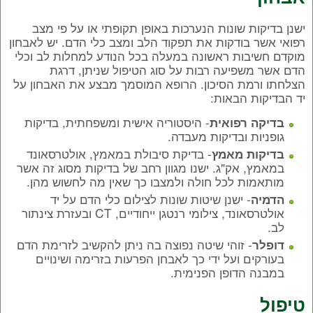
ישנן בדיקות שונות הנערכות באופן תקופתי או על פי מצב
רפואי אשר בודקות את תפקוד הלב ומצב כלי הדם. יש לאבחון
מוקדם חשיבות ראשונה במעלה בכל הנודע למחלות לב וכלי
הדם אשר משפיעה רבות על סוג הטיפול שניתן, דרגת
הצלחתו ורמת הסיכון. הרופא המוסמך מבצע את האבחון על
יד הבדיקות הבאות:
- היסטוריה אישית ומשפחתית, בדיקות
בדיקה רפואית
גופניות ובדיקות מעבדה.
- בדיקת סיבולת במאמץ, אולטרסאונד
בדיקות מאמץ
במאמץ, אק"ג. ישנו מגוון רחב של בדיקות מסוג זה אשר
מותאמות לכל חולה ולמצבו כך שאין מה לחשוש מהן.
- ישנן שיטות שונות לצילום כלי הדם על יד
הדמיה
אולטרסאונד, צילומי רנטגן ייחודיים, CT ובעזרת צינתור
לב.
- זוהי שיטה נפוצה בה ניתן להקשיב לזרימת הדם
דופלר
בעורקים ועל ידי כך לאבחן הפרעות בזרימה ושינויים
במבנה הדופן הפנימית.
טיפול