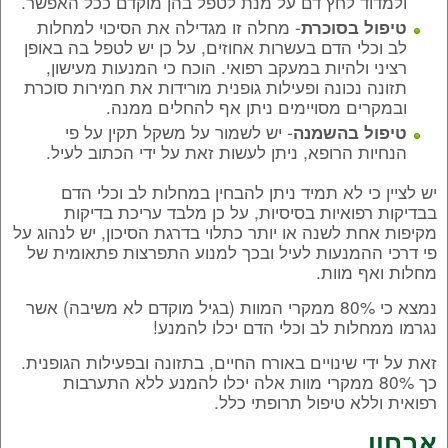
ולמדוד לחץ דם על מנת לטפל בהן מוקדם ככל האפשר.
- מחלה זו מגדילה את הסיכוי למחלות
טיפול בסוכרת
לב וכלי הדם בעשרות אחוזים, על כן יש לטפל בה באופן
רציני ולהיות במעקב רפואי. הוכח כי המנעות מעישון,
תזונה נכונה ופעילות גופנית מורידות את חמירות סוכרת
ובמקרים מסויימים ניתן אף להחלים ממנה.
- יש לשמור על משקל תקין על פי
טיפול בהשמנה
הנחיות הרופא, ניתן לעשות זאת על ידי הכתוב לעיל.
יש לציין כי לא תמיד ניתן להבחין במחלות לב וכלי הדם
בבדיקות רפואיות בסיסיות, על כן מלבד עריכת בדיקות
מקיפות אחת לשנה או יותר כתלוי בדרגת הסיכון, יש לנהוג על
פי דרכי ההמנעות לעיל ובכך למנוע התפרצות פתאומית של
מחלות ואף מוות.
נמצא כי 80% ממקרי המוות (בגיל מוקדם לא משיבה) אשר
נגרמו ממחלות לב וכלי הדם יכלו להמנע!
זאת על ידי שינויים באורח החיים, בתזונה ובפעילות הגופנית.
כך 80% ממקרי מוות אלה יכלו להמנע ללא התערבות
רפואית וללא טיפול תרופתי כלל.
אבחון