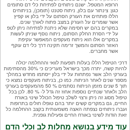
הרופא המטפל. ישנם ניתוחים לפתיחת כלי דם סתומים
כגון: צינתור עם בלון, ניתוח סטנט (תומכן), בניתוחים
הללו פותחים את העורק הסתום על ידי בלון או קפיץ
אשר שומרים על העורק במצב פתוח לאורך שנים.
במקרים בהם יש חסימה שלא ניתנת לפתיחה ניתן לטפ
על ידי הסרת החלק הסתום, ניתוח נוסף שניתן לעשות
במקרים אלו הוא ניתוח מעקפים המאפשר עקיפת
האזור הסתום והמשך זרימה תקינה דרך כלי דם עוקף
אשר מחברים.
דרכי הטיפול הללו בעלות תופעות לוואי וההחלמה יכולה
להיות קשה, יתרה מכך בישראל מעריכים כי 30% מהסתימות
בעורקי הלב אשר נפתחות על ידי בלון ייסתמו מחדש במהלך
מספר שנים לאחר הניתוח. כמו כן, בניתוח מעקפים נמצא כי
תוך 5 שנים מזמן הניתוח נסתמים % 50 מהמעקפים בעורקי
הלב ולאחר שנתיים נוספות אחוז זה גדל ל- % 80. לכן בכל
טיפול מסוג זה ניתן ורצוי לשלב טיפול הכולל שינוי באורח
החיים, גם במקרים קשים יותר בהם טופלו חולים בתרופות
ועברו ניתוחים נצפתה האצה משמעותית בקצב ההחלמה כל
זאת הודות לשינוי באורח החיים ופעילות גופנית.
עוד מידע בנושא מחלות לב וכלי הדם