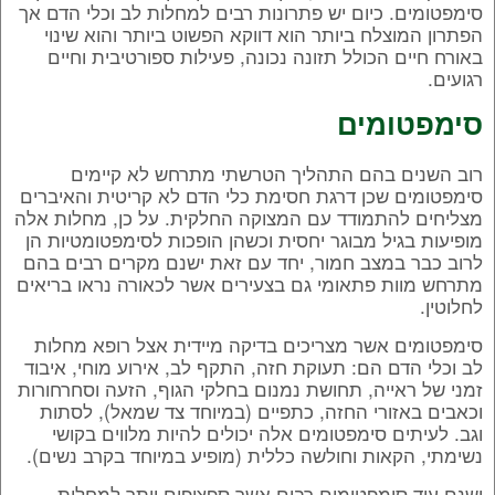
סימפטומים. כיום יש פתרונות רבים למחלות לב וכלי הדם אך
הפתרון המוצלח ביותר הוא דווקא הפשוט ביותר והוא שינוי
באורח חיים הכולל תזונה נכונה, פעילות ספורטיבית וחיים
רגועים.
סימפטומים
רוב השנים בהם התהליך הטרשתי מתרחש לא קיימים
סימפטומים שכן דרגת חסימת כלי הדם לא קריטית והאיברים
מצליחים להתמודד עם המצוקה החלקית. על כן, מחלות אלה
מופיעות בגיל מבוגר יחסית וכשהן הופכות לסימפטומטיות הן
לרוב כבר במצב חמור, יחד עם זאת ישנם מקרים רבים בהם
מתרחש מוות פתאומי גם בצעירים אשר לכאורה נראו בריאים
לחלוטין.
סימפטומים אשר מצריכים בדיקה מיידית אצל רופא מחלות
לב וכלי הדם הם: תעוקת חזה, התקף לב, אירוע מוחי, איבוד
זמני של ראייה, תחושת נמנום בחלקי הגוף, הזעה וסחרחורות
וכאבים באזורי החזה, כתפיים (במיוחד צד שמאל), לסתות
וגב. לעיתים סימפטומים אלה יכולים להיות מלווים בקושי
נשימתי, הקאות וחולשה כללית (מופיע במיוחד בקרב נשים).
ישנם עוד סימפטומים רבים אשר ספציפים יותר למחלות