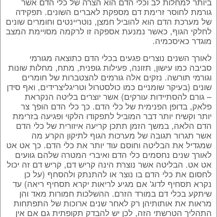
ביותר למחלות לב וכלי הדם הוא הצרה של כלי הדם אשר
גורמת לחוסר זרימת דם מספקת לאברים השונים. תפקידה
של מערכת הדם הוא להוביל חמצן, נוטריינטים וחומרים שונים
לחלקי הגוף, כאשר נמנעת אספקה זו לרקמה מסויימת המצב
מוגדר כאיסכמיה.
לאורך השנים נוצרים פגעים בכלי הדם כתוצאה מגורמי
סביבה כמו עישון, תזונה, פעילות גופנית, מתח, מחלות שונות
וגורמי תורשה. נזקים אלה גורמים להצטברות של חומרים
שונים (בעיקר שומניים כמו כולסטרול וטריגליצרידים, ואף סידן
– גורם להסתיידות עורקים) אשר יוצרים בליטה הנקראת
פלאק, בדופן הפנימית של כלי הדם. כך כלי הדם הופך צר
יותר וקשיח יותר דבר המוביל לתפקודו הלקוי ופגיעה בזרימת
הדם הלאה, במשך הזמן תתכן קריעה איזורית של כלי הדם
אשר תגרור תגובה של מערכות הגוף לתיקון הקרע מה
שמגדיל את הבליטה וחוסם עוד יותר את כלי הדם. כך אט אט
לאורך שנים נחסמים כלי הדם ואיברי המטרה שלהם גוועים
אט אט. הבליטה אשר נוצרת הינה קריש דם, קריש דם זה יכול
לחסום את כלי הדם בו נוצר או להתנתק ולהסחף (על כן
נקרא תסחיף לדוג' אם מגיע לריאות יקרא תסחיף ריאה) עד
שיתקע בכלי דם במורד הזרם. ההשלכות חמורות מאד והן
מראות את אותותיהן רק לאחר שנים ארוכות של התפתחות
התהליך הטרשתי הזה, לכן יש להבדק תקופתית גם אם אין