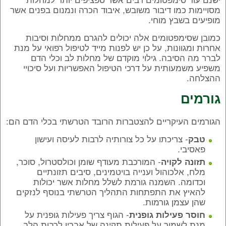
מסויימות כמו דיבור משובש, איבוד הכרה ונמנום בפנים אשר
מופיעים בשבץ מוחי.
כמובן שסימפטומים אלה יכולים להגרם ממחלות וסיבות
אחרות ומגוונות, על כן יש לפנות מייד לטיפול רפואי על מנת
לברר מה הסיבה. גילוי מוקדם של מחלות לב וכלי הדם
משפיע משמעותית על דרכי הטיפול האפשריות ועל סיכויי
ההצלחה.
גורמים
הגורמים העיקריים להצטברות הרובד הטרשתי בכלי הדם הם:
- צריכתו על כל צורותיה לרבות לעיסה ועישון
טבק
פאסיבי.
- המורכבת מעודף שומן וכולסטרול, סוכר,
תזונה לקויה
מלח, אלכוהול וענייה בויטמינים, סיבים תזונתיים
וכדומה. השמנה גורמת לשלל מחלות אשר יכולות
להאיץ את התפתחות התהליך הטרשתי בנוסף לנזקים
שהן עצמן גורמות.
- הגוף צריך פעילות גופנית על
חוסר פעילות גופנית
מנת לשמור על פעילות תקינה של אבריו לרבות הלב.