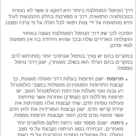
דרך הטיפול המומלצת ביותר היא דווקא זו אשר לא נעזרת
בטכנולוגיה הרפואית, דרך זו מפורטת בחלק ההמנעות לעיל
והיא מותאמת על ידי צוות רפואי לכל חולה על פי צרכיו ומצבו.
הסיבה לכך שזו דרך הטיפול המומלצת נעוצה באחוזי
ההצלחה האדירים שלה ובכך שהיא היחידה בה אין תופעות
לוואי וסיכון.
במקרים בהם יש צורך בטיפול אגרסיבי יותר (מתרחש לרוב
במקרים בהם הגילוי הוא בשלב מאוחר), ישנן דרכי טיפול
נוספות:
- ישנן תרופות בעלות דרכי פעולה מגוונות, כך
תרופות
קבוצת התרופות הסטטינים מטפלות במצבי כולסטרול
רע גבוה ואף מעלות את רמת הכולסטרול הטוב. יש
תרופות מדללות דם (קומדין) ואחרות אשר פחיתות
פעילות טסיות הדם, שתי קבוצות אלה מפחיתות את
יצירת קרישי הדם. ישנן קבוצות המורידות את לחץ הדם
אשר מהווה גורם סיכון חמור וקבוצות תרופות נוספות.
- ישנם מספר סוגי ניתוח חלקם פולשנים יותר
ניתוח
מאחרים, הבחירה בסוג הניתוח נקבעת על פי מצב
החולה, גילו ושיקולים נוספים הנקבעים על פי ראות